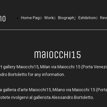
no
Home Page
Works
Biography
Exhibitions
Rev
maiocchi15
Art gallery Maiocchi15, Milan via Maiocchi 15 (Porta Venezi
ndro Bortoletto for any information.
 la galleria d'arte Maiocchi15, Milano via Maiocchi 15 (Por
tete rivolgervi al gallerista Alessandro Bortoletto.