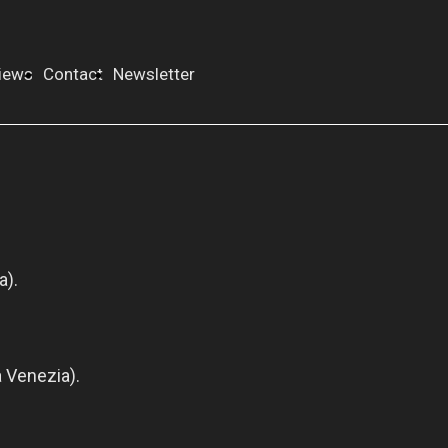
iews
Contact
Newsletter
a).
ta Venezia).